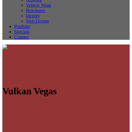
Vehicle Wrap
Brochures
Identity
Web Design
Portfolio
Specials
Contact
Vulkan Vegas